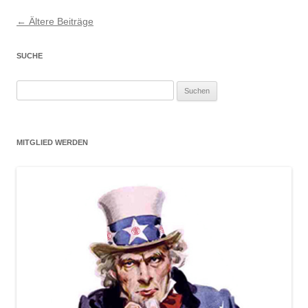
Beitragsnavigation
←
Ältere Beiträge
SUCHE
Suchen
nach:
MITGLIED WERDEN