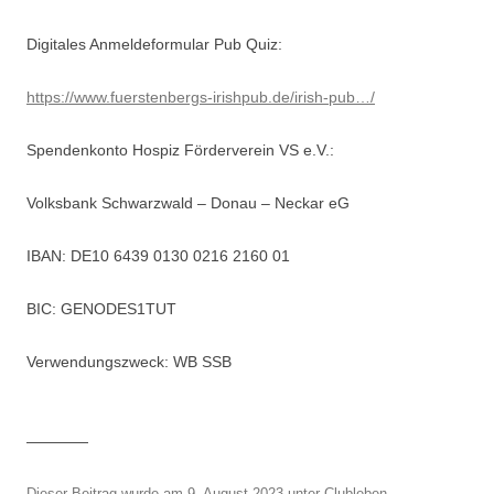
Digitales Anmeldeformular Pub Quiz:
https://www.fuerstenbergs-irishpub.de/irish-pub…/
Spendenkonto Hospiz Förderverein VS e.V.:
Volksbank Schwarzwald – Donau – Neckar eG
IBAN: DE10 6439 0130 0216 2160 01
BIC: GENODES1TUT
Verwendungszweck: WB SSB
————
Dieser Beitrag wurde am
9. August 2023
unter
Clubleben